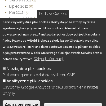
Sierpień 2012
(2)
Lipiec 2012
(5)
Maj 2012
(5)
Polityka Cookies
Kwiecień 2012
(5)
Serwis wykorzystuje pliki cookies. Korzystając ze strony wyrażasz
Marzec 2012
(3)
zgodę na wykorzystywanie plików cookies. Administratorem
luty 2012
(2)
powierzonych nam przez Państwa danych osobowych jest Kancelaria
Radcy Prawnego Witold Srokosz z siedzibą we Wrocławiu przy ulicy
Wita Stwosza 3.Pani/Pana dane osobowe zawarte w plikach cookies
będą przetwarzane w celu właściwego funkcjonowania Serwisu oraz w
Więcej informacji
celach analitycznych.
Home
Kancelaria
Specjalizacje
O mnie
Blog
Footer
Niezbędne pliki cookies
menu
Kontakt
Pliki wymagane do działania systemu CMS
Analityczne pliki cookies
Klauzula informacyjna dotycząca przetwarzania danych
Używamy Google Analytics w celu usprawnienia naszej
osobowych (cookie policy)
witryny
Kancelaria Radcy Prawnego Witold Srokosz. Wszystkie prawa zastrzeżone!
Zapisz preferencje