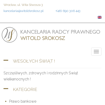
Przejdź
Wrocław, ul. Wita Stwosza 3
do
kancelaria@witoldsrokosz.pl
+(48) 690 306 443
treści
Togg
navig
WESOŁYCH ŚWIĄT !
Szczęśliwych, zdrowych i rodzinnych Świąt
wielkanocnych !
KATEGORIE
Prawo bankowe